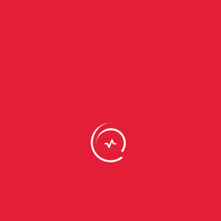
faisant, nous vous aidons à établir une barrière solide contre les
intrusions, protégeant ainsi vos données critiques et celles de vos
clients.
Générer votre passphrase
Mot 1:
Mot 2:
Mot 3:
Longueur:
20
Inclure des chiffres
Inclure des caractères spéciaux
Générer Passphrase